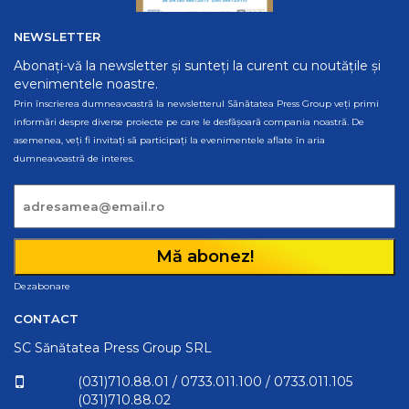
NEWSLETTER
Abonați-vă la newsletter și sunteți la curent cu noutățile și
evenimentele noastre.
Prin înscrierea dumneavoastră la newsletterul Sănătatea Press Group veți primi
informări despre diverse proiecte pe care le desfășoară compania noastră. De
asemenea, veți fi invitați să participați la evenimentele aflate în aria
dumneavoastră de interes.
Mă abonez!
Dezabonare
CONTACT
SC Sănătatea Press Group SRL
(031)710.88.01
/
0733.011.100
/
0733.011.105
(031)710.88.02